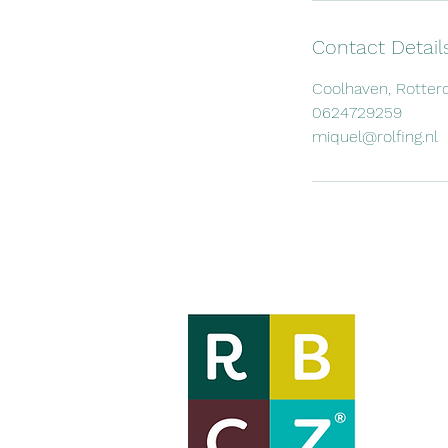
Contact Detail
Coolhaven, Rotter
0624729259
miquel@rolfing.nl