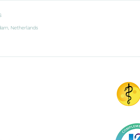
s
dam, Netherlands
Rolfing® Rotterdam
miquel@rolfing.nl
KvK- nummer
24407297