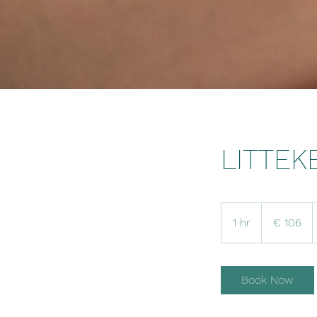
LITTEK
106
euro
1 hr
1
€ 106
h
Book Now