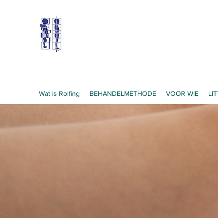
Rolfing® Rotterdam
Breng je lichaam in
balans
Wat is Rolfing
BEHANDELMETHODE
VOOR WIE
LI